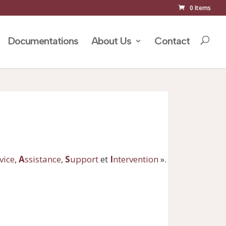
0 Items
Documentations
About Us
Contact
vice
,
A
ssistance
,
S
upport
et
I
ntervention
».