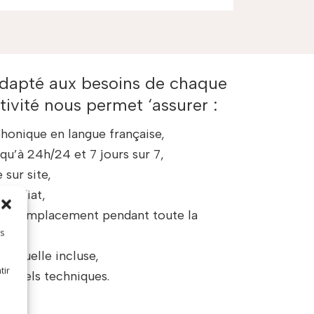
adapté aux besoins de chaque
ctivité nous permet ‘assurer :
honique en langue française,
qu’à 24h/24 et 7 jours sur 7,
 sur site,
médiat,
 de remplacement pendant toute la
es
s,
 annuelle incluse,
tir
sonnels techniques.