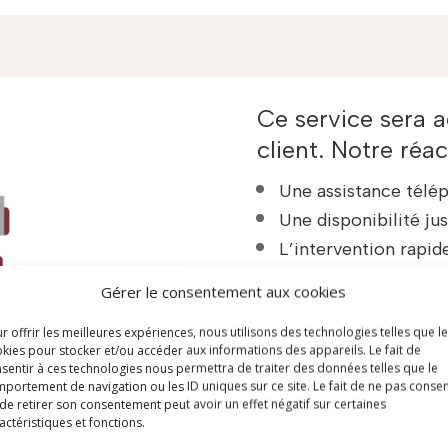
Ce service sera 
client. Notre réa
Une assistance télép
Une disponibilité jus
L’intervention rapide
Le remplacement im
Gérer le consentement aux cookies
Le prêt de matériel
r offrir les meilleures expériences, nous utilisons des technologies telles que l
durée des opération
kies pour stocker et/ou accéder aux informations des appareils. Le fait de
Une visite technique
sentir à ces technologies nous permettra de traiter des données telles que le
portement de navigation ou les ID uniques sur ce site. Le fait de ne pas consen
La formation de per
de retirer son consentement peut avoir un effet négatif sur certaines
actéristiques et fonctions.