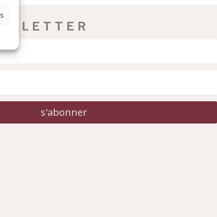
es
W S L E T T E R
s'abonner