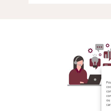
Pou
coo
con
com
ou 
car