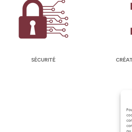
SÉCURITÉ
CRÉAT
Pou
coo
con
com
ou 