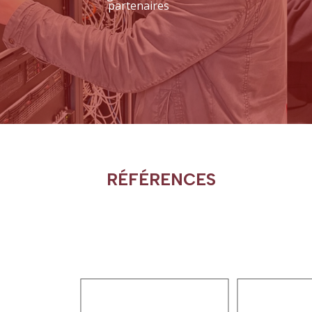
partenaires
R
É
F
É
RENCES