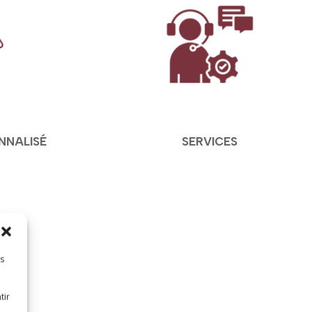
NNALISÉ
SERVICES
es
tir