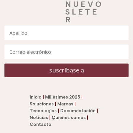
N U E V O
S L E T E
R
suscríbase a
Inicio
|
Millésimes 2025
|
Soluciones
|
Marcas
|
Tecnologías
|
Documentación
|
Noticias
|
Quiénes somos
|
Contacto