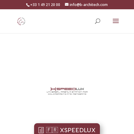
+33 1 49 21 20 00
info@b-architech.com
🇫🇷 XSPEEDLUX