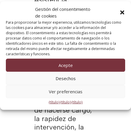
Soporte,
Gestión del consentimiento
Intervención). SASI
de cookies
Para proporcionar la mejor experiencia, utilizamos tecnologías como
by BA es
las cookies para almacenar y/o acceder a la información del
reconocido por
dispositivo. El consentimiento a estas tecnologías nos permitirá
procesar datos como el comportamiento de navegación o los
todos los socios de
identificadores únicos en este sitio. La falta de consentimiento o la
retirada del mismo puede afectar negativamente a determinadas
BA por la calidad
características y funciones.
de sus servicios. El
Acepte
alto nivel de
asistencia, la
Desechos
impecable
Ver preferencias
capacidad de
reacción a la hora
{título}
{título}
{título}
de hacerse cargo,
la rapidez de
intervención, la