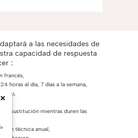
adaptará a las necesidades de
estra capacidad de respuesta
er :
n francés,
24 horas al día, 7 días a la semana,
n situ,
a,
 de sustitución mientras duren las
la
cción técnica anual,