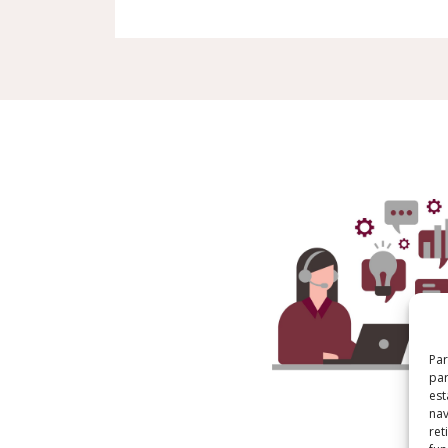
Par
par
est
nav
ret