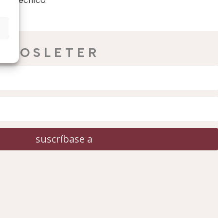
nal técnico.
E V O S L E T E R
suscríbase a