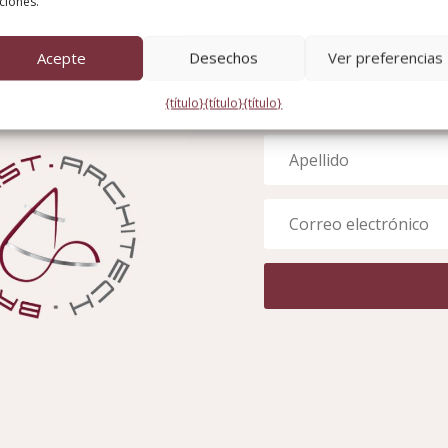
Formación del perso
ciones.
Acepte
Desechos
Ver preferencias
N U 
{título}
{título}
{título}