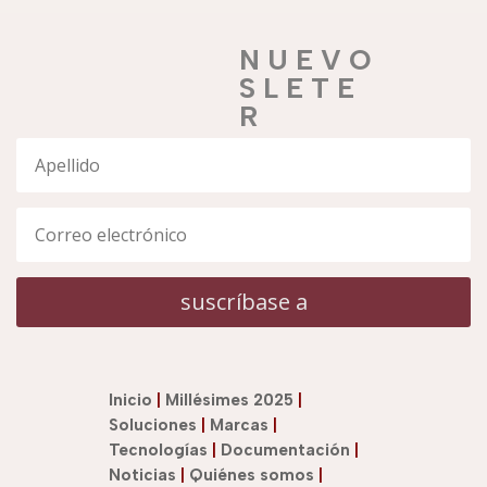
N U E V O
S L E T E
R
suscríbase a
Inicio
|
Millésimes 2025
|
Soluciones
|
Marcas
|
Tecnologías
|
Documentación
|
Noticias
|
Quiénes somos
|